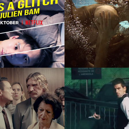
 a Glitch with 
Tui - Mein Ur
 Bam - VFX 
r
y - a german 
HEAD Graphe
tory
Speed Teaser