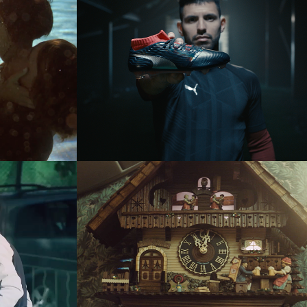
laub
Puma One - Als Co 
Editor
ne 
Lufthansa - 
Regional economy 
class