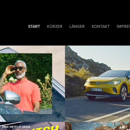
START
KÜRZER
LÄNGER
KONTAKT
IMPRE
remium 
VW ID.4 Spec
id