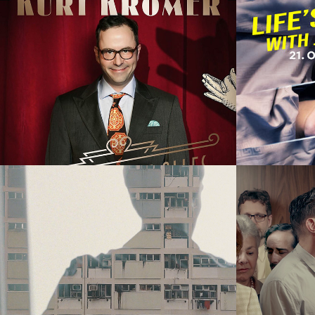
Kurt Krömer - 
Life's
Heute Stimmt Alles
Julien
Edito
Mercedes A Klasse 
Monda
Spec
loves