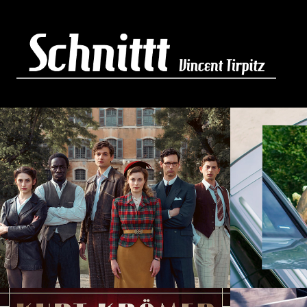
Transatlantic - VFX 
VW P
Editor
eHybr